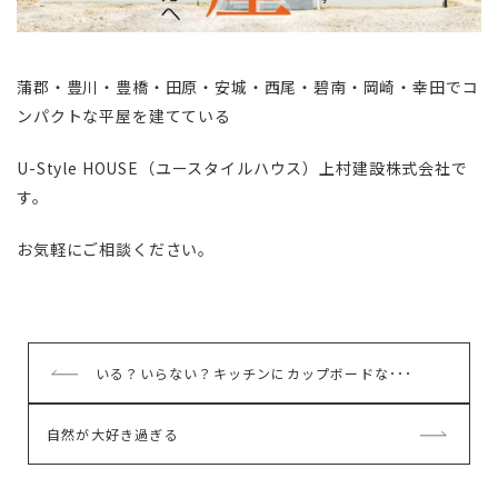
蒲郡・豊川・豊橋・田原・安城・西尾・碧南・岡崎・幸田でコ
ンパクトな平屋を建てている
U-Style HOUSE（ユースタイルハウス）上村建設株式会社で
す。
お気軽にご相談ください。
前
いる？いらない？キッチンにカップボードな･･･
の
記
次
自然が大好き過ぎる
事
の
記