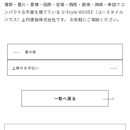
蒲郡・豊川・豊橋・田原・安城・西尾・碧南・岡崎・幸田でコ
ンパクトな平屋を建てている U-Style HOUSE（ユースタイル
ハウス）上村建設株式会社です。 お気軽にご相談ください。
前
夏の夜
の
記
次
上棟のお手伝い
事
の
記
事
一覧へ戻る