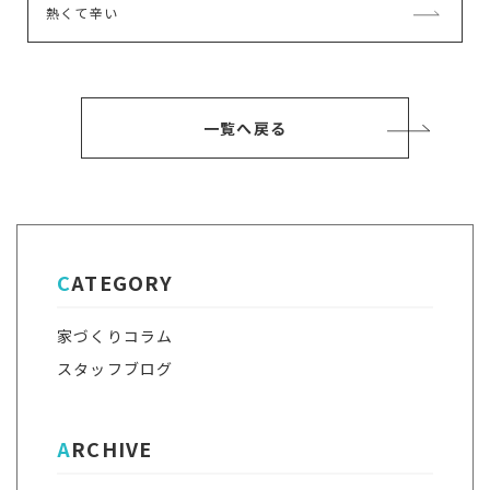
次
熱くて辛い
事
の
記
事
一覧へ戻る
CATEGORY
家づくりコラム
スタッフブログ
ARCHIVE