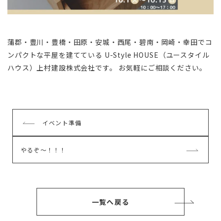
蒲郡・豊川・豊橋・田原・安城・西尾・碧南・岡崎・幸田でコ
ンパクトな平屋を建てている U-Style HOUSE（ユースタイル
ハウス）上村建設株式会社です。 お気軽にご相談ください。
前
イベント準備
の
記
次
やるぞ～！！！
事
の
記
事
一覧へ戻る