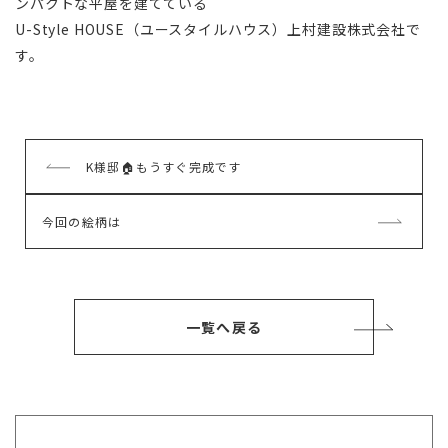
ンパクトな平屋を建てている
U-Style HOUSE（ユースタイルハウス）上村建設株式会社で
す。
前
K様邸🏠もうすぐ完成です
の
記
次
今回の絵柄は
事
の
記
事
一覧へ戻る