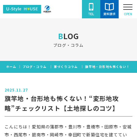
ユ
OPEN
ー
ス
BLOG
タ
イ
ブログ・コラム
ル
ハ
ホーム
ブログ・コラム
家づくりコラム
旗竿地・台形地も怖くない！“変
ウ
ス
2025.11.27
旗竿地・台形地も怖くない！“変形地攻
略”チェックリスト【土地探しのコツ】
こんにちは！愛知県の蒲郡市・豊川市・豊橋市・田原市・安城
市・西尾市・碧南市・岡崎市・幸田町で新築住宅を建ててい