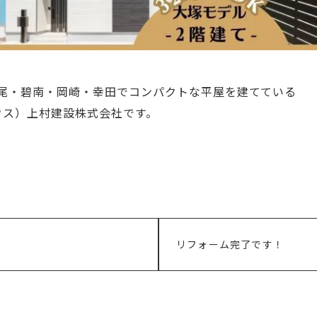
尾・碧南・岡崎・幸田でコンパクトな平屋を建てている
ルハウス）上村建設株式会社です。
次
リフォーム完了です！
の
記
事