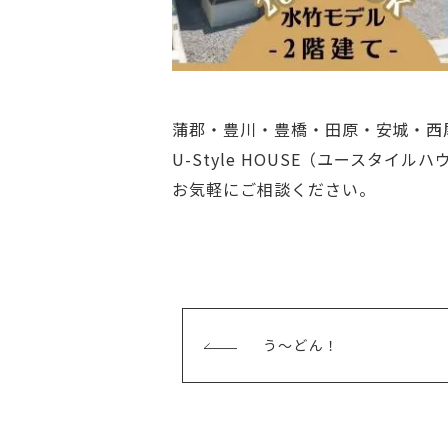
蒲郡・豊川・豊橋・田原・安城・西
U-Style HOUSE（ユースタイ
お気軽にご相談ください。
前
う～どん！
の
記
事