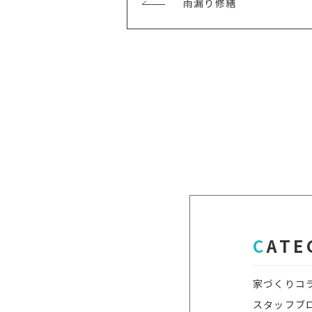
前
雨漏り修繕
の
記
事
CAT
家づくりコ
スタッフブ