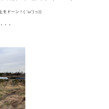
ーン！( ˘ω˘)っ))
て・・・