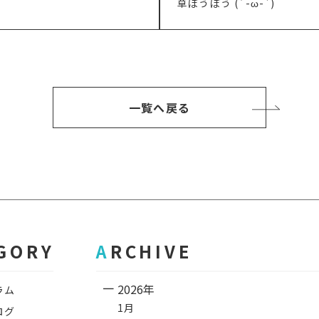
次
草ぼうぼう (´-ω-`)
の
記
事
一覧へ戻る
EGORY
ARCHIVE
2026年
ラム
1月
ログ