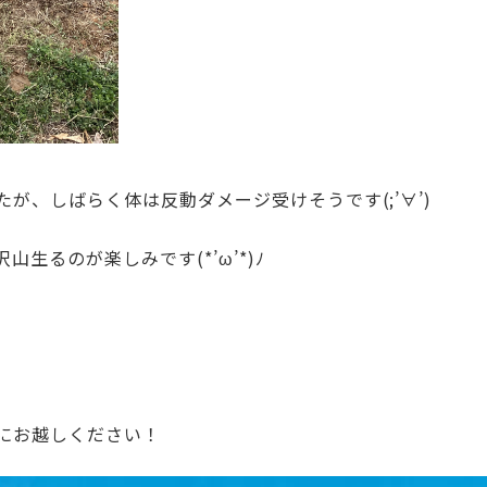
が、しばらく体は反動ダメージ受けそうです(;’∀’)
生るのが楽しみです(*’ω’*)ﾉ
にお越しください！