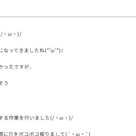
・ω・)/
ってきましたね(*’ω’*)ﾉ
かったですが、
そう
る作業を行いました(/・ω・)/
に穴をポコポコ掘りまして(´・ω・`)