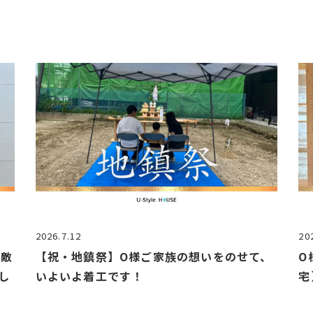
2026.7.12
20
素敵
【祝・地鎮祭】O様ご家族の想いをのせて、
O
し
いよいよ着工です！
宅