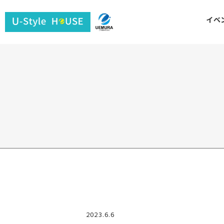
ユ
イベ
ー
ス
タ
イ
ル
ハ
ウ
ス
2023.6.6