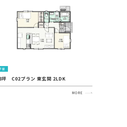
平屋
8坪　C02プラン 東玄関 2LDK　
MORE