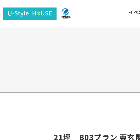
ユ
イベ
ー
ス
タ
イ
ル
ハ
ウ
ス
21坪 B03プラン 東玄