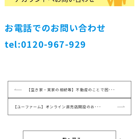
お電話でのお問い合わせ
tel:0120-967-929
前
【空き家・実家の相続等】不動産のことで困･･･
の
記
次
【ユーファーム】オンライン直売店開設のお･･･
事
の
記
事