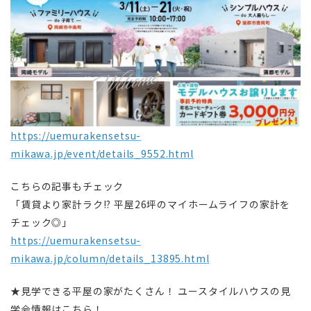
https://uemurakensetsu-
mikawa.jp/event/details_9552.html
こちらの記事もチェック
「賃貸より家計ラク!? 平屋26坪のマイホームライフの家計を
チェック◎」
https://uemurakensetsu-
mikawa.jp/column/details_13895.html
★見学できる平屋の家がたくさん！ ユースタイルハウスの見
学会情報はこちら！