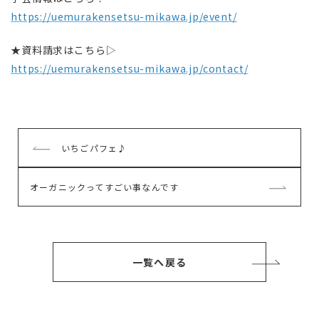
https://uemurakensetsu-mikawa.jp/event/
★資料請求はこちら▷
https://uemurakensetsu-mikawa.jp/contact/
前
いちごパフェ♪
の
記
次
オーガニックってすごい事なんです
事
の
記
事
一覧へ戻る